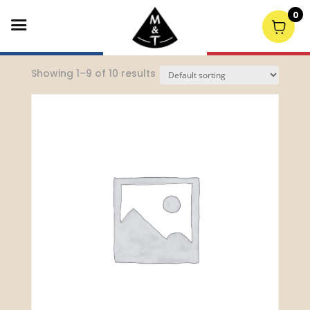
0
Home
/
Dinner
/ Starters
Showing 1–9 of 10 results