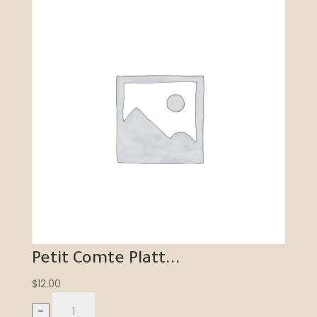
Petit Comte Platt...
$
12.00
–