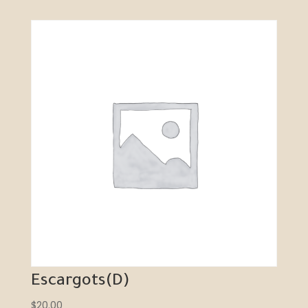
Escargots(D)
$
20.00