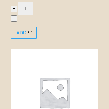
–
+
ADD