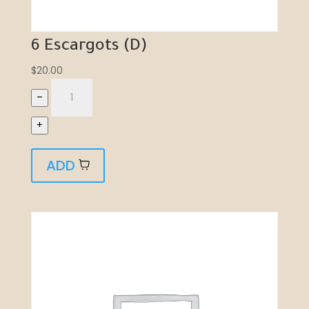
6 Escargots (D)
$
20.00
–
+
ADD