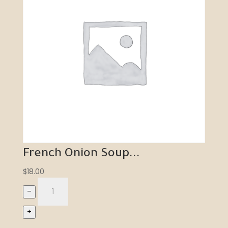
French Onion Soup...
$
18.00
–
+