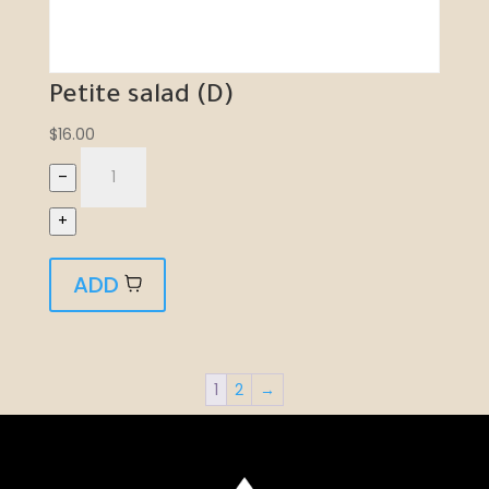
Petite salad (D)
$
16.00
–
+
ADD
1
2
→